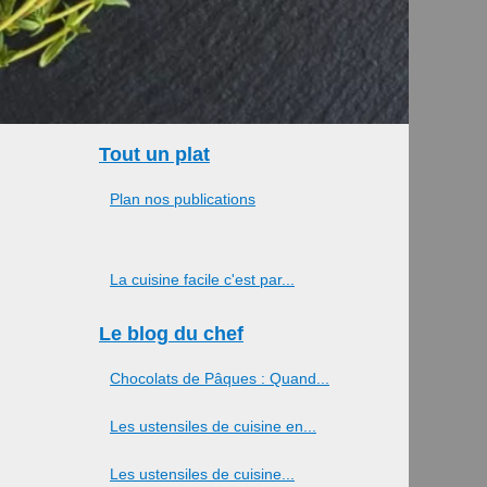
Tout un plat
Plan nos publications
La cuisine facile c'est par...
Le blog du chef
Chocolats de Pâques : Quand...
Les ustensiles de cuisine en...
Les ustensiles de cuisine...