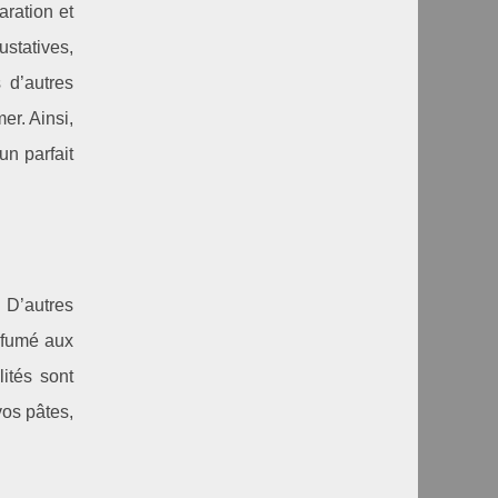
aration et
ustatives,
 d’autres
er. Ainsi,
n parfait
 D’autres
 fumé aux
ités sont
vos pâtes,