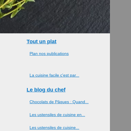
Tout un plat
Plan nos publications
La cuisine facile c'est par...
Le blog du chef
Chocolats de Pâques : Quand...
Les ustensiles de cuisine en...
Les ustensiles de cuisine...