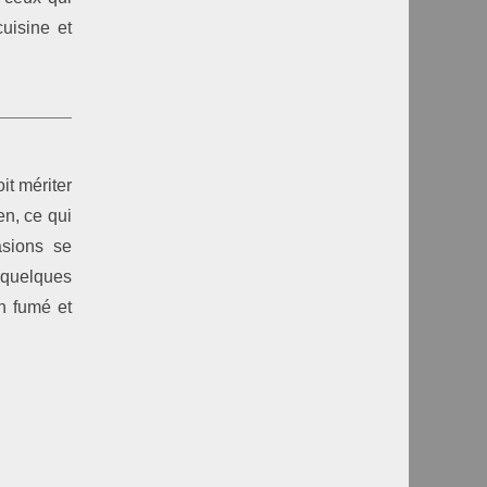
uisine et
it mériter
n, ce qui
asions se
 quelques
n fumé et