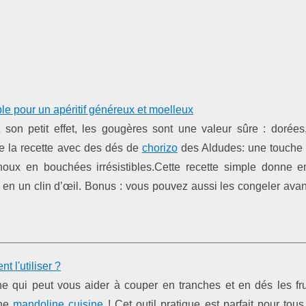
le pour un apéritif généreux et moelleux
son petit effet, les gougères sont une valeur sûre : dorées,
ste la recette avec des dés de
chorizo
des Aldudes: une touche 
oux en bouchées irrésistibles.Cette recette simple donne e
 en un clin d’œil. Bonus : vous pouvez aussi les congeler ava
 l'utiliser ?
e qui peut vous aider à couper en tranches et en dés les frui
une
mandoline cuisine
! Cet outil pratique est parfait pour tou