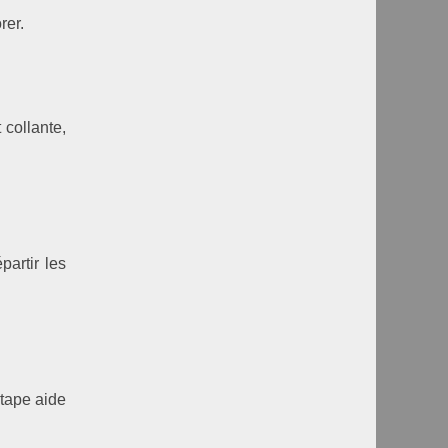
rer.
 collante,
partir les
étape aide