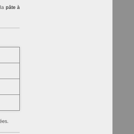
 la
pâte à
lées.