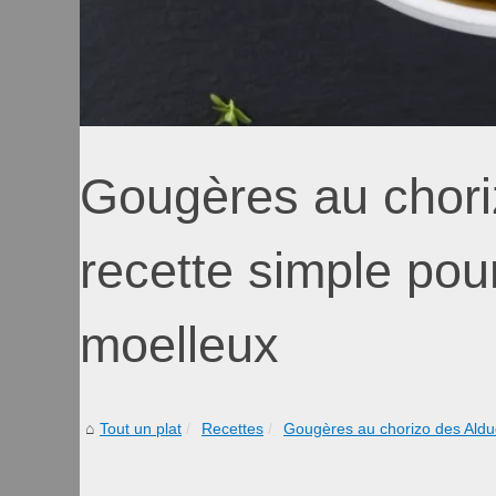
Gougères au chori
recette simple pour
moelleux
Tout un plat
Recettes
Gougères au chorizo des Aldud