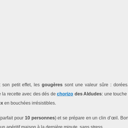
son petit effet, les
gougères
sont une valeur sûre : dorées,
te la recette avec des dés de
chorizo
des Aldudes
: une touche
ux
en bouchées irrésistibles.
parfait pour
10 personnes
) et se prépare en un clin d’œil. Bo
 un apéritif maison à la dernière minute, sans stress.