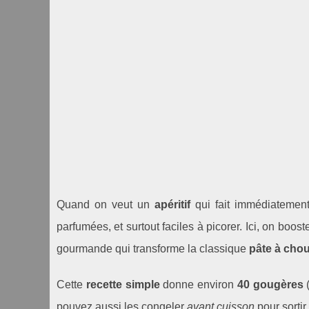
Quand on veut un
apéritif
qui fait immédiatement 
parfumées, et surtout faciles à picorer. Ici, on boos
gourmande qui transforme la classique
pâte à cho
Cette
recette simple
donne environ
40 gougères
(
pouvez aussi les congeler
avant cuisson
pour sortir