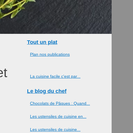
Tout un plat
Plan nos publications
et
La cuisine facile c'est par...
Le blog du chef
Chocolats de Pâques : Quand...
Les ustensiles de cuisine en...
Les ustensiles de cuisine...