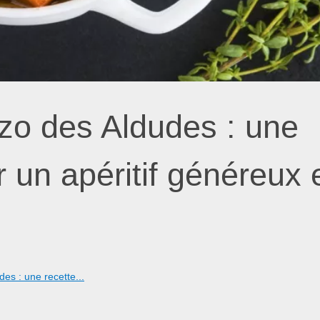
zo des Aldudes : une
 un apéritif généreux 
es : une recette...