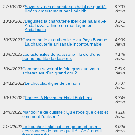
27/10/2023
Savourez des charcuteries halal de qualité,
3 303
livrées gratuitement par Ladhidh
Views
13/10/2023
Dégustez la charcuterie ibérique halal d'Al-
3 272
Andaluzza, affinée en montagne en
Views
Andalousie
30/7/2023
Gastronomie et authenticité au Pays Basque
4 909
: La charcuterie artisanale incontournable
Views
13/5/2023
Les ustensiles de pâtisserie : la clé d'une
4 145
bonne qualité de desserts
Views
30/4/2023
Comment savoir si le foie gras que vous
7 519
achetez est d'un grand cru ?
Views
14/12/2022
Le chocolat digne de ce nom
3 737
Views
10/12/2022
France: A Haven for Halal Butchers
3 345
Views
14/8/2022
Mandoline de cuisine : Qu'est-ce que c'est et
4 110
comment l'utiliser ?
Views
21/4/2022
Le boucher halal est compétent et fournit
3 925
des viandes de haute qualité : Ce à quoi il
Views
faut s'attendre