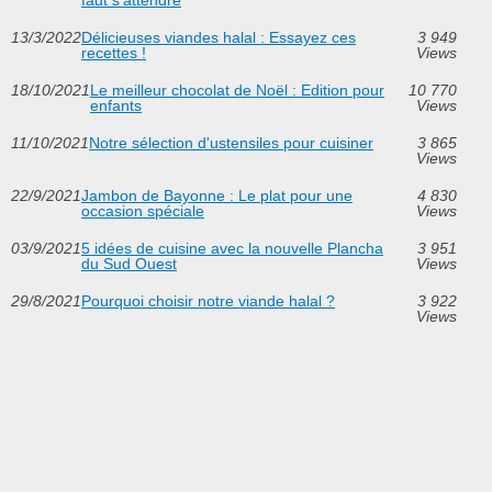
13/3/2022
Délicieuses viandes halal : Essayez ces
3 949
recettes !
Views
18/10/2021
Le meilleur chocolat de Noël : Edition pour
10 770
enfants
Views
11/10/2021
Notre sélection d'ustensiles pour cuisiner
3 865
Views
22/9/2021
Jambon de Bayonne : Le plat pour une
4 830
occasion spéciale
Views
03/9/2021
5 idées de cuisine avec la nouvelle Plancha
3 951
du Sud Ouest
Views
29/8/2021
Pourquoi choisir notre viande halal ?
3 922
Views