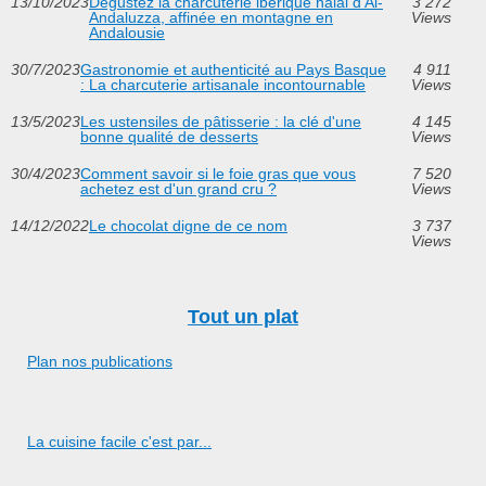
13/10/2023
Dégustez la charcuterie ibérique halal d'Al-
3 272
Andaluzza, affinée en montagne en
Views
Andalousie
30/7/2023
Gastronomie et authenticité au Pays Basque
4 911
: La charcuterie artisanale incontournable
Views
13/5/2023
Les ustensiles de pâtisserie : la clé d'une
4 145
bonne qualité de desserts
Views
30/4/2023
Comment savoir si le foie gras que vous
7 520
achetez est d'un grand cru ?
Views
14/12/2022
Le chocolat digne de ce nom
3 737
Views
Tout un plat
Plan nos publications
La cuisine facile c'est par...