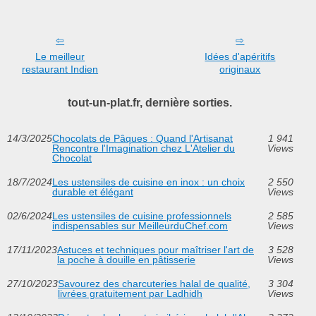
Le meilleur
Idées d'apéritifs
restaurant Indien
originaux
tout-un-plat.fr, dernière sorties.
14/3/2025
Chocolats de Pâques : Quand l'Artisanat
1 941
Rencontre l'Imagination chez L'Atelier du
Views
Chocolat
18/7/2024
Les ustensiles de cuisine en inox : un choix
2 550
durable et élégant
Views
02/6/2024
Les ustensiles de cuisine professionnels
2 585
indispensables sur MeilleurduChef.com
Views
17/11/2023
Astuces et techniques pour maîtriser l'art de
3 528
la poche à douille en pâtisserie
Views
27/10/2023
Savourez des charcuteries halal de qualité,
3 304
livrées gratuitement par Ladhidh
Views