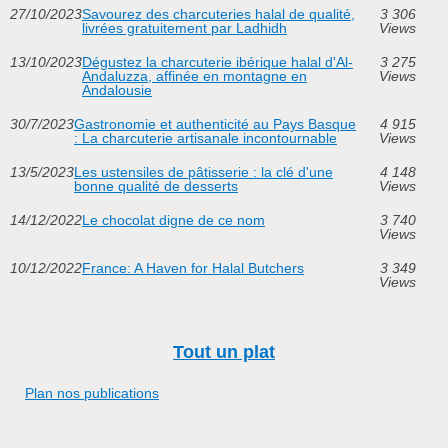
27/10/2023
Savourez des charcuteries halal de qualité,
3 306
livrées gratuitement par Ladhidh
Views
13/10/2023
Dégustez la charcuterie ibérique halal d'Al-
3 275
Andaluzza, affinée en montagne en
Views
Andalousie
30/7/2023
Gastronomie et authenticité au Pays Basque
4 915
: La charcuterie artisanale incontournable
Views
13/5/2023
Les ustensiles de pâtisserie : la clé d'une
4 148
bonne qualité de desserts
Views
14/12/2022
Le chocolat digne de ce nom
3 740
Views
10/12/2022
France: A Haven for Halal Butchers
3 349
Views
Tout un plat
Plan nos publications