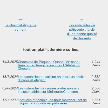
Le chocolat digne de
Les ustensiles de
ce nom
pâtisserie : la clé
d'une bonne qualité
de desserts
tout-un-plat.fr, dernière sorties.
14/3/2025
Chocolats de Pâques : Quand l'Artisanat
1 944
Rencontre l'Imagination chez L'Atelier du
Views
Chocolat
18/7/2024
Les ustensiles de cuisine en inox : un choix
2 552
durable et élégant
Views
02/6/2024
Les ustensiles de cuisine professionnels
2 588
indispensables sur MeilleurduChef.com
Views
17/11/2023
Astuces et techniques pour maîtriser l'art de
3 531
la poche à douille en pâtisserie
Views