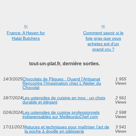
France: A Haven for
Comment savoir si le
Halal Butchers
foie gras que vous
achetez est d'un
grand cru ?
tout-un-plat.fr, dernière sorties.
14/3/2025
Chocolats de Pâques : Quand l'Artisanat
1 955
Rencontre l'Imagination chez L'Atelier du
Views
Chocolat
18/7/2024
Les ustensiles de cuisine en inox : un choix
2 561
durable et élégant
Views
02/6/2024
Les ustensiles de cuisine professionnels
2 598
indispensables sur MeilleurduChef.com
Views
17/11/2023
Astuces et techniques pour maîtriser l'art de
3 541
la poche à douille en pâtisserie
Views