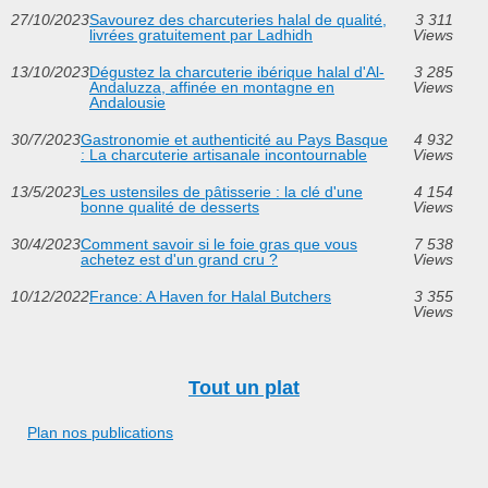
27/10/2023
Savourez des charcuteries halal de qualité,
3 311
livrées gratuitement par Ladhidh
Views
13/10/2023
Dégustez la charcuterie ibérique halal d'Al-
3 285
Andaluzza, affinée en montagne en
Views
Andalousie
30/7/2023
Gastronomie et authenticité au Pays Basque
4 932
: La charcuterie artisanale incontournable
Views
13/5/2023
Les ustensiles de pâtisserie : la clé d'une
4 154
bonne qualité de desserts
Views
30/4/2023
Comment savoir si le foie gras que vous
7 538
achetez est d'un grand cru ?
Views
10/12/2022
France: A Haven for Halal Butchers
3 355
Views
Tout un plat
Plan nos publications