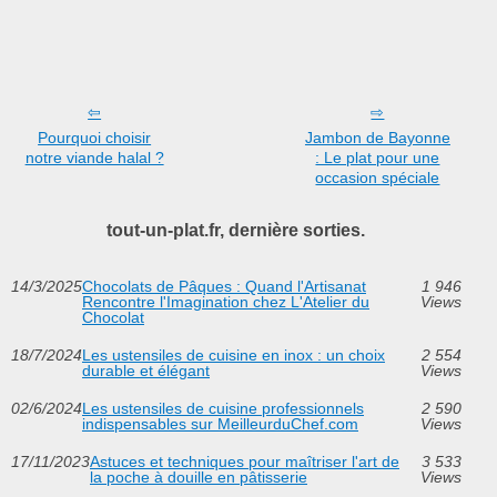
Pourquoi choisir
Jambon de Bayonne
notre viande halal ?
: Le plat pour une
occasion spéciale
tout-un-plat.fr, dernière sorties.
14/3/2025
Chocolats de Pâques : Quand l'Artisanat
1 946
Rencontre l'Imagination chez L'Atelier du
Views
Chocolat
18/7/2024
Les ustensiles de cuisine en inox : un choix
2 554
durable et élégant
Views
02/6/2024
Les ustensiles de cuisine professionnels
2 590
indispensables sur MeilleurduChef.com
Views
17/11/2023
Astuces et techniques pour maîtriser l'art de
3 533
la poche à douille en pâtisserie
Views