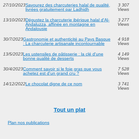
27/10/2023
Savourez des charcuteries halal de qualité,
3 307
livrées gratuitement par Ladhidh
Views
13/10/2023
Dégustez la charcuterie ibérique halal d'Al-
3 277
Andaluzza, affinée en montagne en
Views
Andalousie
30/7/2023
Gastronomie et authenticité au Pays Basque
4 918
: La charcuterie artisanale incontournable
Views
13/5/2023
Les ustensiles de pâtisserie : la clé d'une
4 149
bonne qualité de desserts
Views
30/4/2023
Comment savoir si le foie gras que vous
7 528
achetez est d'un grand cru ?
Views
14/12/2022
Le chocolat digne de ce nom
3 741
Views
Tout un plat
Plan nos publications