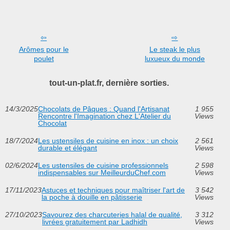
Arômes pour le
Le steak le plus
poulet
luxueux du monde
tout-un-plat.fr, dernière sorties.
14/3/2025
Chocolats de Pâques : Quand l'Artisanat
1 955
Rencontre l'Imagination chez L'Atelier du
Views
Chocolat
18/7/2024
Les ustensiles de cuisine en inox : un choix
2 561
durable et élégant
Views
02/6/2024
Les ustensiles de cuisine professionnels
2 598
indispensables sur MeilleurduChef.com
Views
17/11/2023
Astuces et techniques pour maîtriser l'art de
3 542
la poche à douille en pâtisserie
Views
27/10/2023
Savourez des charcuteries halal de qualité,
3 312
livrées gratuitement par Ladhidh
Views