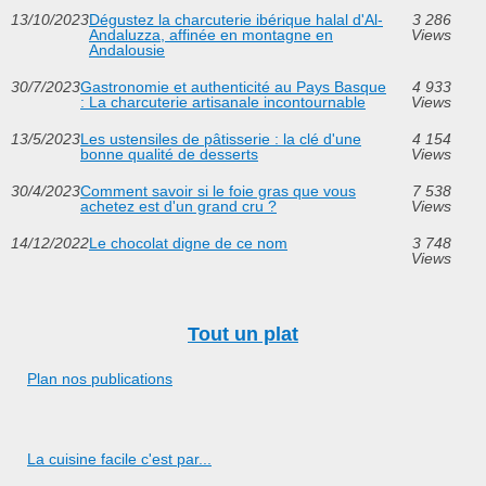
13/10/2023
Dégustez la charcuterie ibérique halal d'Al-
3 286
Andaluzza, affinée en montagne en
Views
Andalousie
30/7/2023
Gastronomie et authenticité au Pays Basque
4 933
: La charcuterie artisanale incontournable
Views
13/5/2023
Les ustensiles de pâtisserie : la clé d'une
4 154
bonne qualité de desserts
Views
30/4/2023
Comment savoir si le foie gras que vous
7 538
achetez est d'un grand cru ?
Views
14/12/2022
Le chocolat digne de ce nom
3 748
Views
Tout un plat
Plan nos publications
La cuisine facile c'est par...