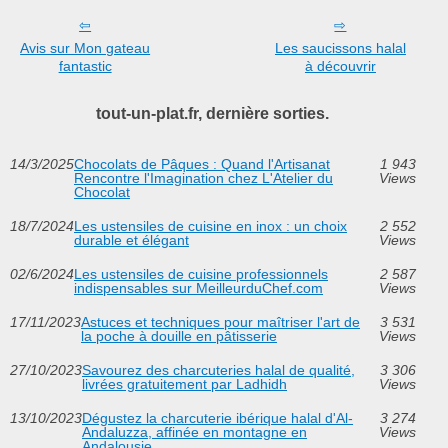
Avis sur Mon gateau
Les saucissons halal
fantastic
à découvrir
tout-un-plat.fr, dernière sorties.
14/3/2025
Chocolats de Pâques : Quand l'Artisanat
1 943
Rencontre l'Imagination chez L'Atelier du
Views
Chocolat
18/7/2024
Les ustensiles de cuisine en inox : un choix
2 552
durable et élégant
Views
02/6/2024
Les ustensiles de cuisine professionnels
2 587
indispensables sur MeilleurduChef.com
Views
17/11/2023
Astuces et techniques pour maîtriser l'art de
3 531
la poche à douille en pâtisserie
Views
27/10/2023
Savourez des charcuteries halal de qualité,
3 306
livrées gratuitement par Ladhidh
Views
13/10/2023
Dégustez la charcuterie ibérique halal d'Al-
3 274
Andaluzza, affinée en montagne en
Views
Andalousie