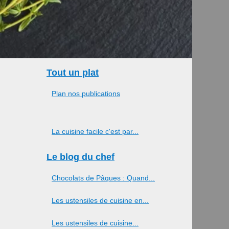
Tout un plat
Plan nos publications
La cuisine facile c'est par...
Le blog du chef
Chocolats de Pâques : Quand...
Les ustensiles de cuisine en...
Les ustensiles de cuisine...