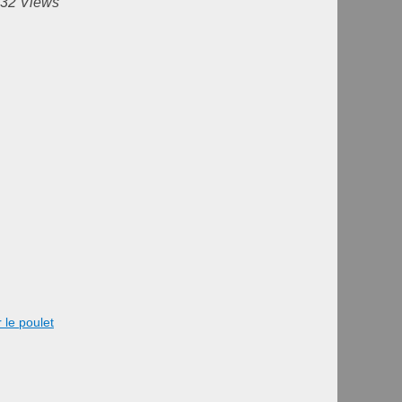
432 Views
le poulet