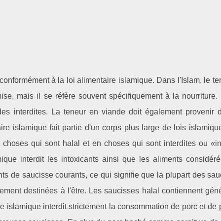
conformément à la loi alimentaire islamique. Dans l'Islam, le te
ise, mais il se réfère souvent spécifiquement à la nourriture.
des interdites. La teneur en viande doit également provenir 
aire islamique fait partie d'un corps plus large de lois islamiq
 choses qui sont halal et en choses qui sont interdites ou «in
mique interdit les intoxicants ainsi que les aliments considé
ts de saucisse courants, ce qui signifie que la plupart des sa
uement destinées à l'être. Les saucisses halal contiennent gé
re islamique interdit strictement la consommation de porc et de 