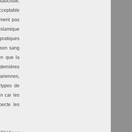
 saucisse,
cceptable
ement pas
islamique
pratiques
 son sang
en que la
dernières
ariennes,
 types de
n car les
pecte les