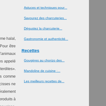
Astuces et techniques pour...
Savourez des charcuteries...
Dégustez la charcuterie...
rme halal,
Gastronomie et authenticité...
 Pour être
Recettes
d'animaux
Gougères au chorizo des...
ues appelé
terdites».
Mandoline de cuisine :...
rés comme
Les meilleurs recettes de...
ucisses ne
néralement
produits à