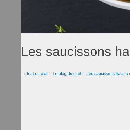
Les saucissons hal
Tout un plat
Le blog du chef
Les saucissons halal à 