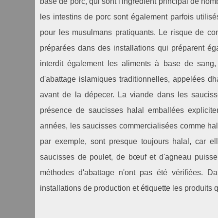
base de porc, qui sont l'ingrédient principal de n
les intestins de porc sont également parfois util
pour les musulmans pratiquants. Le risque de con
préparées dans des installations qui préparent ég
interdit également les aliments à base de sang,
d'abattage islamiques traditionnelles, appelées 
avant de la dépecer. La viande dans les saucisse
présence de saucisses halal emballées explicit
années, les saucisses commercialisées comme halal
par exemple, sont presque toujours halal, car e
saucisses de poulet, de bœuf et d'agneau puissent
méthodes d'abattage n'ont pas été vérifiées. Dan
installations de production et étiquette les produits q