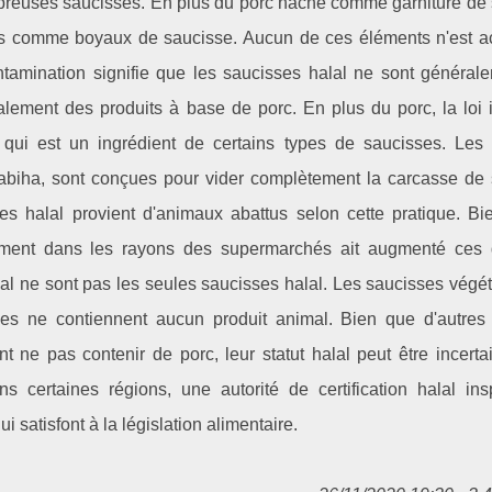
ombreuses saucisses. En plus du porc haché comme garniture de
isés comme boyaux de saucisse. Aucun de ces éléments n'est a
tamination signifie que les saucisses halal ne sont général
alement des produits à base de porc. En plus du porc, la loi 
 qui est un ingrédient de certains types de saucisses. Les 
dhabiha, sont conçues pour vider complètement la carcasse de
s halal provient d'animaux abattus selon cette pratique. Bi
ement dans les rayons des supermarchés ait augmenté ces 
 ne sont pas les seules saucisses halal. Les saucisses végét
lles ne contiennent aucun produit animal. Bien que d'autres
 ne pas contenir de porc, leur statut halal peut être incertai
s certaines régions, une autorité de certification halal ins
ui satisfont à la législation alimentaire.