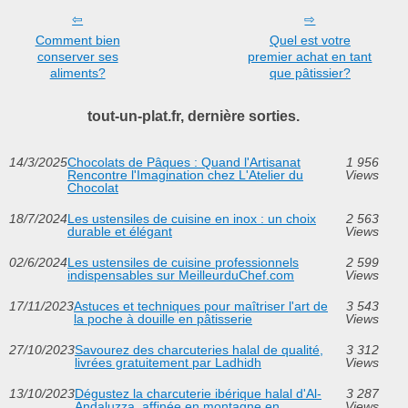
Comment bien
Quel est votre
conserver ses
premier achat en tant
aliments?
que pâtissier?
tout-un-plat.fr, dernière sorties.
14/3/2025
Chocolats de Pâques : Quand l'Artisanat
1 956
Rencontre l'Imagination chez L'Atelier du
Views
Chocolat
18/7/2024
Les ustensiles de cuisine en inox : un choix
2 563
durable et élégant
Views
02/6/2024
Les ustensiles de cuisine professionnels
2 599
indispensables sur MeilleurduChef.com
Views
17/11/2023
Astuces et techniques pour maîtriser l'art de
3 543
la poche à douille en pâtisserie
Views
27/10/2023
Savourez des charcuteries halal de qualité,
3 312
livrées gratuitement par Ladhidh
Views
13/10/2023
Dégustez la charcuterie ibérique halal d'Al-
3 287
Andaluzza, affinée en montagne en
Views