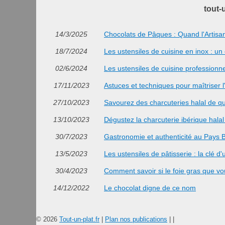
tout-u
14/3/2025
Chocolats de Pâques : Quand l'Artisan
18/7/2024
Les ustensiles de cuisine en inox : un
02/6/2024
Les ustensiles de cuisine professionn
17/11/2023
Astuces et techniques pour maîtriser l'
27/10/2023
Savourez des charcuteries halal de qua
13/10/2023
Dégustez la charcuterie ibérique hala
30/7/2023
Gastronomie et authenticité au Pays B
13/5/2023
Les ustensiles de pâtisserie : la clé 
30/4/2023
Comment savoir si le foie gras que vo
14/12/2022
Le chocolat digne de ce nom
© 2026
Tout-un-plat.fr
|
Plan nos publications
|
|