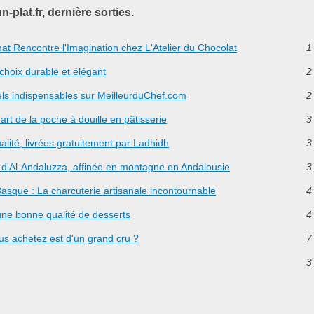
n-plat.fr, dernière sorties.
at Rencontre l'Imagination chez L'Atelier du Chocolat
1
 choix durable et élégant
2
els indispensables sur MeilleurduChef.com
2
art de la poche à douille en pâtisserie
3
lité, livrées gratuitement par Ladhidh
3
l d'Al-Andaluzza, affinée en montagne en Andalousie
3
asque : La charcuterie artisanale incontournable
4
d'une bonne qualité de desserts
4
us achetez est d'un grand cru ?
7
3