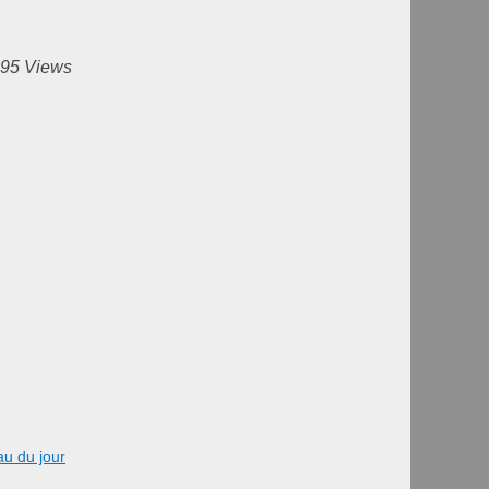
395 Views
au du jour