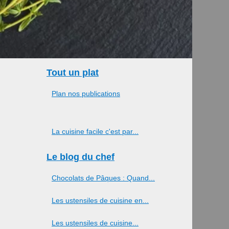
Tout un plat
Plan nos publications
La cuisine facile c'est par...
Le blog du chef
Chocolats de Pâques : Quand...
Les ustensiles de cuisine en...
Les ustensiles de cuisine...