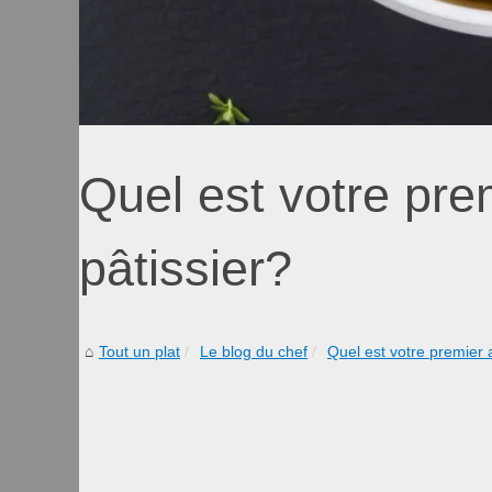
Quel est votre pre
pâtissier?
Tout un plat
Le blog du chef
Quel est votre premier 